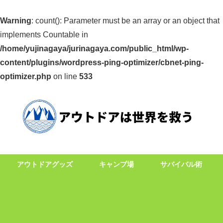
Warning
: count(): Parameter must be an array or an object that
implements Countable in
/home/yujinagaya/jurinagaya.com/public_html/wp-
content/plugins/wordpress-ping-optimizer/cbnet-ping-
optimizer.php
on line
533
アウトドアグッズ
キャンプ場
サバイバル術