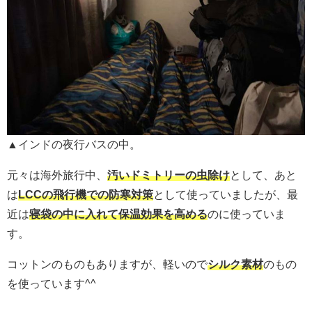
▲インドの夜行バスの中。
元々は海外旅行中、
汚いドミトリーの虫除け
として、あと
は
LCCの飛行機での防寒対策
として使っていましたが、最
近は
寝袋の中に入れて保温効果を高める
のに使っていま
す。
コットンのものもありますが、軽いので
シルク素材
のもの
を使っています^^