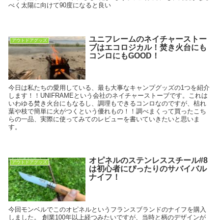
べく太陽に向けて90度になると良い
ユニフレームのネイチャーストー
アウトドアグッズ
ブはエコロジカル！焚き火台にも
コンロにもGOOD！
今日は私たちの愛用している、最も大事なキャンプグッズの1つを紹介
します！！UNIFRAMEという会社のネイチャーストーブです。これは
いわゆる焚き火台にもなるし、調理もできるコンロなのですが、枯れ
葉や枝で簡単に火がつくという優れもの！！調べまくって買ったこち
らの一品、実際に使ってみてのレビューを書いていきたいと思いま
す。
オピネルのステンレススチール#8
アウトドアグッズ
は初心者にぴったりのサバイバル
ナイフ！
今回モンベルでこのオピネルというフランスブランドのナイフを購入
しました。 創業100年以上経つみたいですが、当時と柄のデザインが