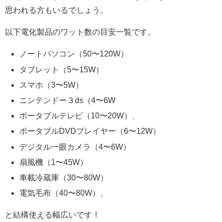
思われる方もいるでしょう。
以下電化製品のワット数の目安一覧です。
ノートパソコン（50〜120W）
タブレット（5〜15W）
スマホ（3〜5W）
ニンテンドー３ds（4〜6W
ポータブルテレビ（10〜20W）、
ポータブルDVDプレイヤー（6〜12W）
デジタル一眼カメラ（4〜6W）
扇風機（1〜45W）
車載冷蔵庫（30〜80W）
電気毛布（40〜80W）、
と結構使える幅広いです！