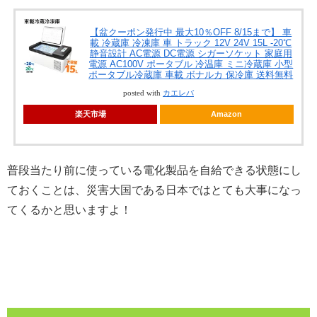
【盆クーポン発行中 最大10％OFF 8/15まで】 車
載 冷蔵庫 冷凍庫 車 トラック 12V 24V 15L -20℃
静音設計 AC電源 DC電源 シガーソケット 家庭用
電源 AC100V ポータブル 冷温庫 ミニ冷蔵庫 小型
ポータブル冷蔵庫 車載 ボナルカ 保冷庫 送料無料
posted with
カエレバ
楽天市場
Amazon
普段当たり前に使っている電化製品を自給できる状態にし
ておくことは、災害大国である日本ではとても大事になっ
てくるかと思いますよ！