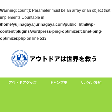
Warning
: count(): Parameter must be an array or an object that
implements Countable in
/home/yujinagaya/jurinagaya.com/public_html/wp-
content/plugins/wordpress-ping-optimizer/cbnet-ping-
optimizer.php
on line
533
アウトドアグッズ
キャンプ場
サバイバル術