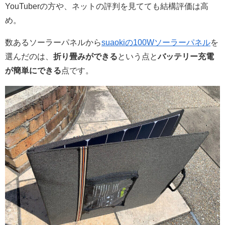
YouTuberの方や、ネットの評判を見てても結構評価は高
め。
数あるソーラーパネルから
suaokiの
100Wソーラーパネル
を
選んだのは、
折り畳みができる
という点と
バッテリー充電
が簡単にできる
点です。