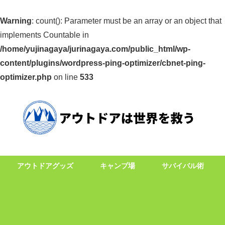
Warning
: count(): Parameter must be an array or an object that
implements Countable in
/home/yujinagaya/jurinagaya.com/public_html/wp-
content/plugins/wordpress-ping-optimizer/cbnet-ping-
optimizer.php
on line
533
アウトドアグッズ
キャンプ場
サバイバル術