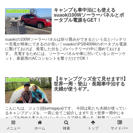
キャンプも車中泊にも使える
アウトドアグッズ
suaoki100Wソーラーパネルとポ
ータブル電源をGET！
suaokiの100Wソーラーパネルは折り畳みができるという点とバッテリ
ー充電が簡単にできるのが良い！suaokiのPSB400Wのポータブル電源
に繋げておけば、発電した分をこのバッテリーの中に溜めておけま
す。 充電するためには、ソーラーパネルや車に付いているシガーソケ
ット、家庭用のACコンセントを繋ぐだけでOK！
【キャンプグッズ全て見せます!!】
アウトドアグッズ
世界一周・登山・長期車中泊する
夫婦が使うギア。
こんにちは、ジュリ(@jurinagaya)です。 今回は私たち夫婦が使ってい
るキャンプグッズを、一斉に全てご紹介します!! 元々世界一周中にキ
ャンプを始めた私たちはバックパックで持ち運べる「軽量コンパク
ト」を重...
メニュー
ホーム
検索
トップ
サイドバー