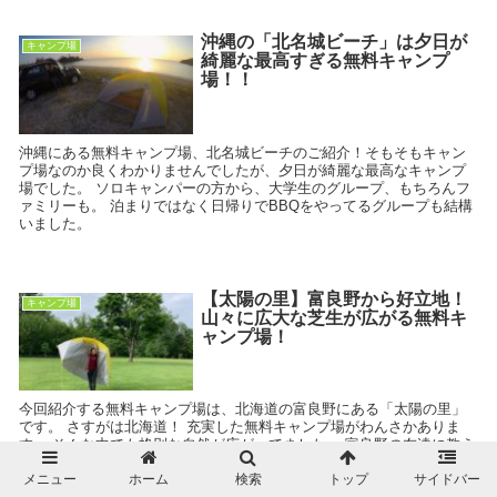
沖縄の「北名城ビーチ」は夕日が
キャンプ場
綺麗な最高すぎる無料キャンプ
場！！
沖縄にある無料キャンプ場、北名城ビーチのご紹介！そもそもキャン
プ場なのか良くわかりませんでしたが、夕日が綺麗な最高なキャンプ
場でした。 ソロキャンパーの方から、大学生のグループ、もちろんフ
ァミリーも。 泊まりではなく日帰りでBBQをやってるグループも結構
いました。
【太陽の里】富良野から好立地！
キャンプ場
山々に広大な芝生が広がる無料キ
ャンプ場！
今回紹介する無料キャンプ場は、北海道の富良野にある「太陽の里」
です。 さすがは北海道！ 充実した無料キャンプ場がわんさかありま
す。 そんな中でも格別な自然が広がってました。 富良野の友達に教え
てもらった素敵なキャンプ場、早速紹介していきます。
メニュー
ホーム
検索
トップ
サイドバー