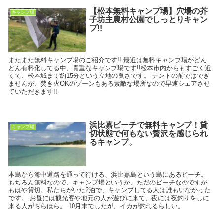
【松本無料キャンプ場】穴場の芥
キャンプ場
子坊主農村公園でしっとりキャン
プ!!
またまた無料キャンプ場のご紹介です!! 最近は無料キャンプ場がどん
どん有料化してる中、貴重なキャンプ場です!!松本市内からもすごく近
くて、松本城まで約15分という立地の良さです。 テントの前ではでき
ませんが、焚き火OKのゾーンもある素敵な場所なので早速シェアさせ
ていただきます!!
浜比嘉ビーチで無料キャンプ！貸
キャンプ場
切状態で何もない贅沢を感じられ
るキャンプ。
本島から海中道路を通って行ける、浜比嘉島という島にあるビーチ。
もちろん無料なので、キャンプ場というか、ただのビーチなのですが
もはや貸切。私たちがいた2泊で、キャンプしてる人は誰もいなかった
です。 お昼には観光客や地元の人が遊びに来て、夜には夜釣りをしに
来る人がちらほら。 10月末でしたが、イカが釣れるらしい。