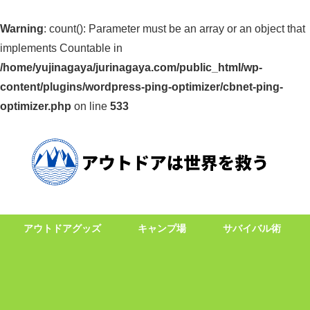
Warning
: count(): Parameter must be an array or an object that
implements Countable in
/home/yujinagaya/jurinagaya.com/public_html/wp-
content/plugins/wordpress-ping-optimizer/cbnet-ping-
optimizer.php
on line
533
アウトドアグッズ
キャンプ場
サバイバル術