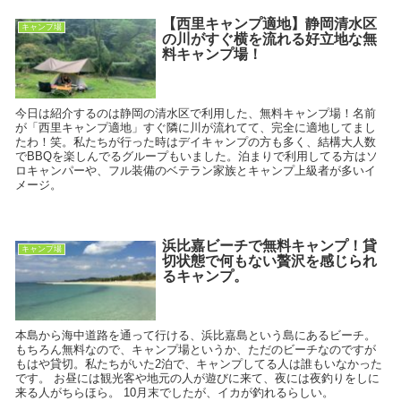
【西里キャンプ適地】静岡清水区
キャンプ場
の川がすぐ横を流れる好立地な無
料キャンプ場！
今日は紹介するのは静岡の清水区で利用した、無料キャンプ場！名前
が「西里キャンプ適地」すぐ隣に川が流れてて、完全に適地してまし
たわ！笑。私たちが行った時はデイキャンプの方も多く、結構大人数
でBBQを楽しんでるグループもいました。泊まりで利用してる方はソ
ロキャンパーや、フル装備のベテラン家族とキャンプ上級者が多いイ
メージ。
浜比嘉ビーチで無料キャンプ！貸
キャンプ場
切状態で何もない贅沢を感じられ
るキャンプ。
本島から海中道路を通って行ける、浜比嘉島という島にあるビーチ。
もちろん無料なので、キャンプ場というか、ただのビーチなのですが
もはや貸切。私たちがいた2泊で、キャンプしてる人は誰もいなかった
です。 お昼には観光客や地元の人が遊びに来て、夜には夜釣りをしに
来る人がちらほら。 10月末でしたが、イカが釣れるらしい。