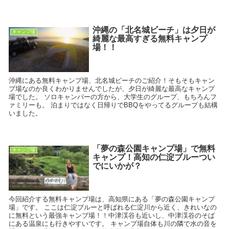
沖縄の「北名城ビーチ」は夕日が
キャンプ場
綺麗な最高すぎる無料キャンプ
場！！
沖縄にある無料キャンプ場、北名城ビーチのご紹介！そもそもキャン
プ場なのか良くわかりませんでしたが、夕日が綺麗な最高なキャンプ
場でした。 ソロキャンパーの方から、大学生のグループ、もちろんフ
ァミリーも。 泊まりではなく日帰りでBBQをやってるグループも結構
いました。
「夢の森公園キャンプ場」で無料
キャンプ場
キャンプ！高知の仁淀ブルーつい
でにいかが？
今回紹介する無料キャンプ場は、高知県にある「夢の森公園キャンプ
場」です。 ここは仁淀ブルーと呼ばれる仁淀川から近く、きれいなの
に無料という最強キャンプ場！！中津渓谷も近いし、中津渓谷のそば
にある温泉にも行きやすいです。 キャンプ場自体も川の隣で水の音を