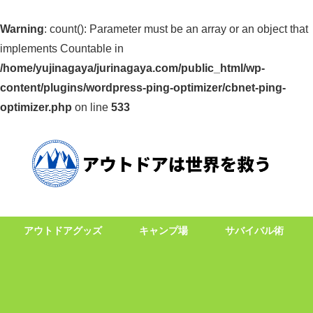
Warning
: count(): Parameter must be an array or an object that
implements Countable in
/home/yujinagaya/jurinagaya.com/public_html/wp-
content/plugins/wordpress-ping-optimizer/cbnet-ping-
optimizer.php
on line
533
アウトドアグッズ
キャンプ場
サバイバル術